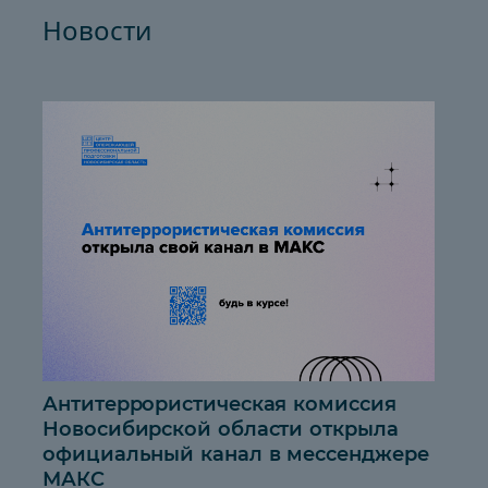
«Цифровой навигатор:
Новости
эффективная работа на платформе
«Билет в будущее»
Подробнее
27 августа, четверг, 00-00
Пленарное совещание в рамках
ХХVI съезда работников
образования Новосибирской
области
Подробнее
28 августа, пятница, 00-00
Профориентация как
Антитеррористическая комиссия 
Новосибирской области открыла 
управленческая задача школы: от
официальный канал в мессенджере 
смыслов к цифровому
МАКС